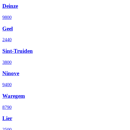
Deinze
9800
Geel
2440
Sint-Truiden
3800
Ninove
9400
Waregem
8790
Lier
2500