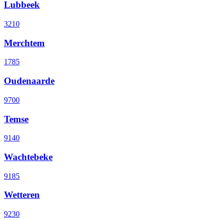
Lubbeek
3210
Merchtem
1785
Oudenaarde
9700
Temse
9140
Wachtebeke
9185
Wetteren
9230