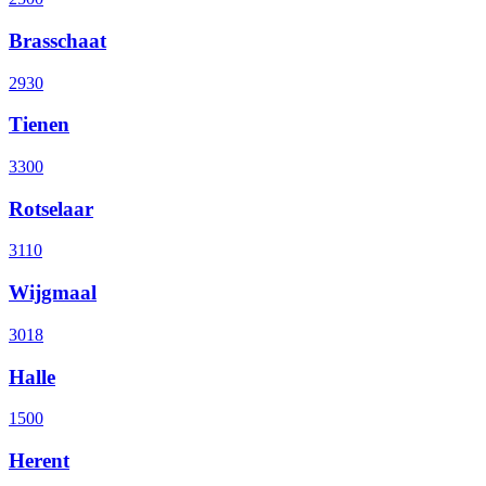
Brasschaat
2930
Tienen
3300
Rotselaar
3110
Wijgmaal
3018
Halle
1500
Herent