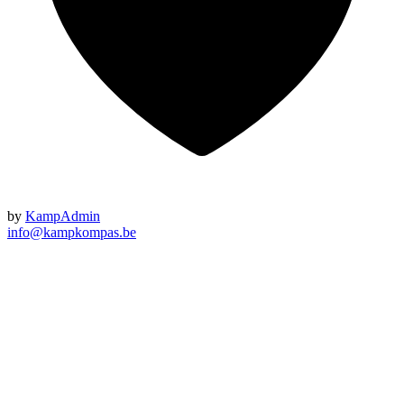
by
KampAdmin
info@kampkompas.be