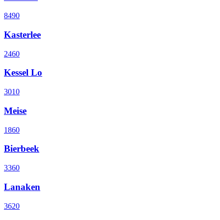
8490
Kasterlee
2460
Kessel Lo
3010
Meise
1860
Bierbeek
3360
Lanaken
3620