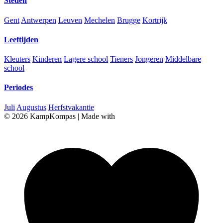
Steden
Gent
Antwerpen
Leuven
Mechelen
Brugge
Kortrijk
Leeftijden
Kleuters
Kinderen
Lagere school
Tieners
Jongeren
Middelbare
school
Periodes
Juli
Augustus
Herfstvakantie
© 2026 KampKompas
|
Made with