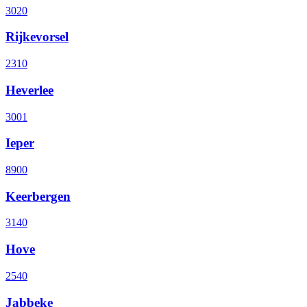
3020
Rijkevorsel
2310
Heverlee
3001
Ieper
8900
Keerbergen
3140
Hove
2540
Jabbeke