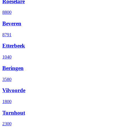
Roeselare
8800
Beveren
8791
Etterbeek
1040
Beringen
3580
Vilvoorde
1800
Turnhout
2300