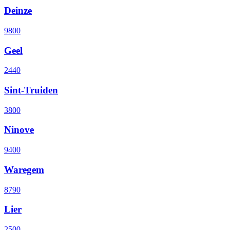
Deinze
9800
Geel
2440
Sint-Truiden
3800
Ninove
9400
Waregem
8790
Lier
2500