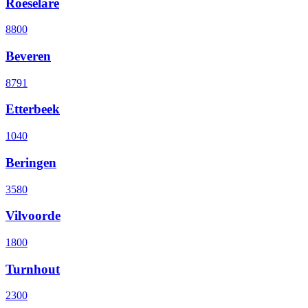
Roeselare
8800
Beveren
8791
Etterbeek
1040
Beringen
3580
Vilvoorde
1800
Turnhout
2300