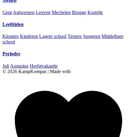
Steden
Gent
Antwerpen
Leuven
Mechelen
Brugge
Kortrijk
Leeftijden
Kleuters
Kinderen
Lagere school
Tieners
Jongeren
Middelbare
school
Periodes
Juli
Augustus
Herfstvakantie
© 2026 KampKompas
|
Made with