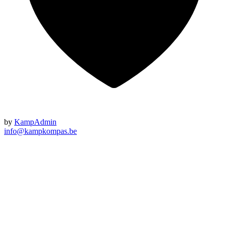
by
KampAdmin
info@kampkompas.be