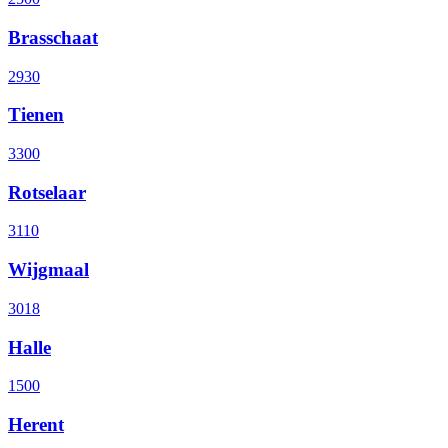
Brasschaat
2930
Tienen
3300
Rotselaar
3110
Wijgmaal
3018
Halle
1500
Herent