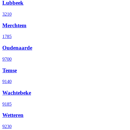
Lubbeek
3210
Merchtem
1785
Oudenaarde
9700
Temse
9140
Wachtebeke
9185
Wetteren
9230