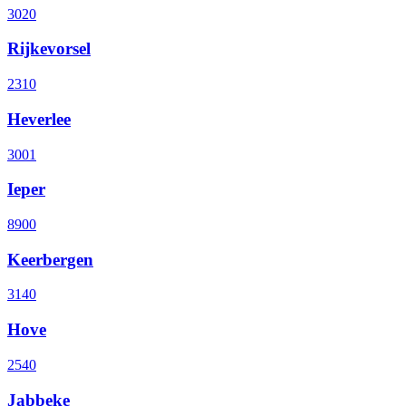
3020
Rijkevorsel
2310
Heverlee
3001
Ieper
8900
Keerbergen
3140
Hove
2540
Jabbeke