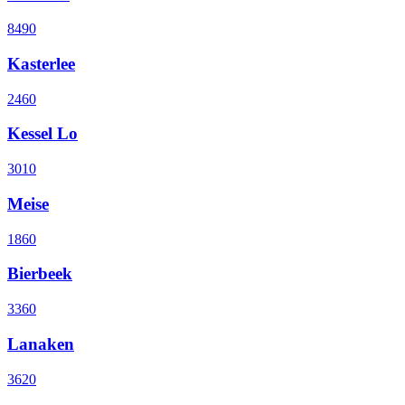
8490
Kasterlee
2460
Kessel Lo
3010
Meise
1860
Bierbeek
3360
Lanaken
3620