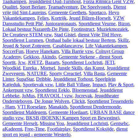
Taalkampen
,
Jeugddienst Oud-Turnhout
,
Forza Ritmica Gent VZW
,
Qualitri
,
Sport Berlare
,
Teamadventure
,
De Speelvogels
,
Dienst
vrije tijd Sint-Laureins
,
Gemeente Geetbets
,
Sportaco
,
Heyo
Vakantiekampen
,
Felies
,
Kortrijk
,
Jeugd Bilzen-Hoeselt
,
VZW
Dansstudio Petit Plié
,
Juniorargonauts
,
Sportdienst Veurne
,
Bizon
,
Lokaal bestuur Nazareth-De Pinte
,
Footinstruct
,
Muziekmozaïek
,
De Creatieve STEM vzw
,
Stad Gistel
,
dienst Vrije Tijd Hove
,
Sportdienst Lummen
,
Onthaal balie lokaal bestuur Bertem
,
Skillz
,
Jeugd & Sport Zottegem
,
Casablancavzw
,
Life Vakantiekampen
,
SoccerFun
,
Hoeve Hanekam
,
Villa Barrie vzw
,
Colruyt Group
Academy
,
Gekkoo
,
Akindo
,
Gemeente Stekene - dienst Sport
,
Sportit
,
Jcw
,
JOETZ
,
Bazarts
,
Sportdienst Lochristi
,
JETI
,
Woodkid
,
Eureka
,
Mortsel
,
Jungle Skills
,
das Kunst
,
Jeugddienst
Zwevegem
,
NATURE
,
Sporty Creactief
,
Villa Basta
,
Gemeente
Linter
,
SupaStar
,
Dribble
,
Jeugddienst Torhout
,
Speelplein
Katjeduk
,
Sportievak vzw
,
Little Ball Village
,
Impact
,
Play & Sport
,
Ankerpunt vzw
,
Sportdienst Eeklo
,
Bloemenstad
,
Jeugddienst
Lebbeke
,
JoMus
,
FRAVOOL ! vzw
,
Jocrevak
,
Jeugdtheater
Ondersteboven
,
De Jonge Wolven
,
Clickit
,
Sportdienst Tessenderlo
- Ham
,
VTI Roeselare
,
Manakids
,
Sportdienst Dendermonde
,
Sportdienst Maldegem
,
Gemeente Hoeilaart
,
URBAN BASE dance
studio vzw
,
BKSB (BOENK! Kampen Sport en Beweging)
,
Gemeente Herselt
,
Missing You
,
Jeugddienst Lochristi
,
Gentsebc
,
aKadeemi
,
Free-Time
,
Footfairplay
,
Sportdienst Koksijde
,
dienst
sport en jeugd - gemeente Westerlo
.