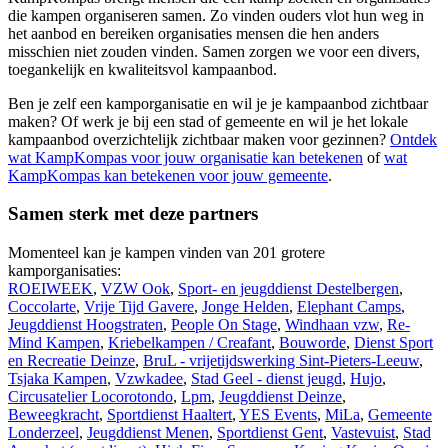
die kampen organiseren samen. Zo vinden ouders vlot hun weg in
het aanbod en bereiken organisaties mensen die hen anders
misschien niet zouden vinden. Samen zorgen we voor een divers,
toegankelijk en kwaliteitsvol kampaanbod.
Ben je zelf een kamporganisatie en wil je je kampaanbod zichtbaar
maken? Of werk je bij een stad of gemeente en wil je het lokale
kampaanbod overzichtelijk zichtbaar maken voor gezinnen?
Ontdek
wat KampKompas voor jouw organisatie kan betekenen
of
wat
KampKompas kan betekenen voor jouw gemeente
.
Samen sterk met deze partners
Momenteel kan je kampen vinden van 201 grotere
kamporganisaties:
ROEIWEEK
,
VZW Ook
,
Sport- en jeugddienst Destelbergen
,
Coccolarte
,
Vrije Tijd Gavere
,
Jonge Helden
,
Elephant Camps
,
Jeugddienst Hoogstraten
,
People On Stage
,
Windhaan vzw
,
Re-
Mind Kampen
,
Kriebelkampen / Creafant
,
Bouworde
,
Dienst Sport
en Recreatie Deinze
,
BruL - vrijetijdswerking Sint-Pieters-Leeuw
,
Tsjaka Kampen
,
Vzwkadee
,
Stad Geel - dienst jeugd
,
Hujo
,
Circusatelier Locorotondo
,
Lpm
,
Jeugddienst Deinze
,
Beweegkracht
,
Sportdienst Haaltert
,
YES Events
,
MiLa
,
Gemeente
Londerzeel
,
Jeugddienst Menen
,
Sportdienst Gent
,
Vastevuist
,
Stad