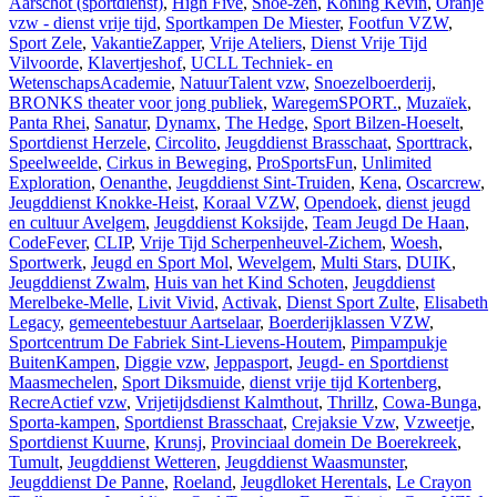
Aarschot (sportdienst)
,
High Five
,
Snoe-zen
,
Koning Kevin
,
Oranje
vzw - dienst vrije tijd
,
Sportkampen De Miester
,
Footfun VZW
,
Sport Zele
,
VakantieZapper
,
Vrije Ateliers
,
Dienst Vrije Tijd
Vilvoorde
,
Klavertjeshof
,
UCLL Techniek- en
WetenschapsAcademie
,
NatuurTalent vzw
,
Snoezelboerderij
,
BRONKS theater voor jong publiek
,
WaregemSPORT.
,
Muzaïek
,
Panta Rhei
,
Sanatur
,
Dynamx
,
The Hedge
,
Sport Bilzen-Hoeselt
,
Sportdienst Herzele
,
Circolito
,
Jeugddienst Brasschaat
,
Sporttrack
,
Speelweelde
,
Cirkus in Beweging
,
ProSportsFun
,
Unlimited
Exploration
,
Oenanthe
,
Jeugddienst Sint-Truiden
,
Kena
,
Oscarcrew
,
Jeugddienst Knokke-Heist
,
Koraal VZW
,
Opendoek
,
dienst jeugd
en cultuur Avelgem
,
Jeugddienst Koksijde
,
Team Jeugd De Haan
,
CodeFever
,
CLIP
,
Vrije Tijd Scherpenheuvel-Zichem
,
Woesh
,
Sportwerk
,
Jeugd en Sport Mol
,
Wevelgem
,
Multi Stars
,
DUIK
,
Jeugddienst Zwalm
,
Huis van het Kind Schoten
,
Jeugddienst
Merelbeke-Melle
,
Livit Vivid
,
Activak
,
Dienst Sport Zulte
,
Elisabeth
Legacy
,
gemeentebestuur Aartselaar
,
Boerderijklassen VZW
,
Sportcentrum De Fabriek Sint-Lievens-Houtem
,
Pimpampukje
BuitenKampen
,
Diggie vzw
,
Jeppasport
,
Jeugd- en Sportdienst
Maasmechelen
,
Sport Diksmuide
,
dienst vrije tijd Kortenberg
,
RecreActief vzw
,
Vrijetijdsdienst Kalmthout
,
Thrillz
,
Cowa-Bunga
,
Sporta-kampen
,
Sportdienst Brasschaat
,
Crejaksie Vzw
,
Vzweetje
,
Sportdienst Kuurne
,
Krunsj
,
Provinciaal domein De Boerekreek
,
Tumult
,
Jeugddienst Wetteren
,
Jeugddienst Waasmunster
,
Jeugddienst De Panne
,
Roeland
,
Jeugdloket Herentals
,
Le Crayon