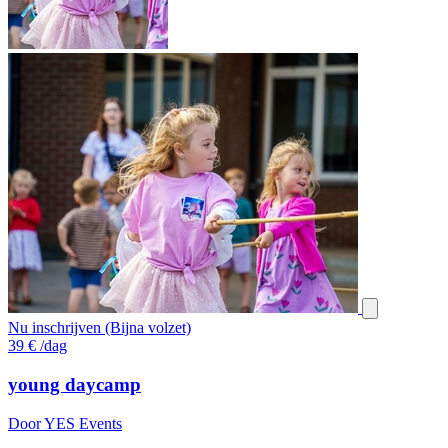
Nu inschrijven (Bijna volzet)
39
€
/dag
young daycamp
Door YES Events