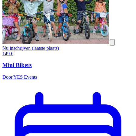
Nu inschrijven (laatste plaats)
149
€
Mini Bikers
Door YES Events