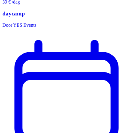
39
€
/dag
daycamp
Door YES Events