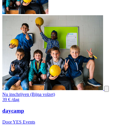
Nu inschrijven (Bijna volzet)
39
€
/dag
daycamp
Door YES Events