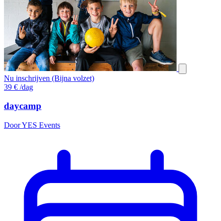
Nu inschrijven (Bijna volzet)
39
€
/dag
daycamp
Door YES Events