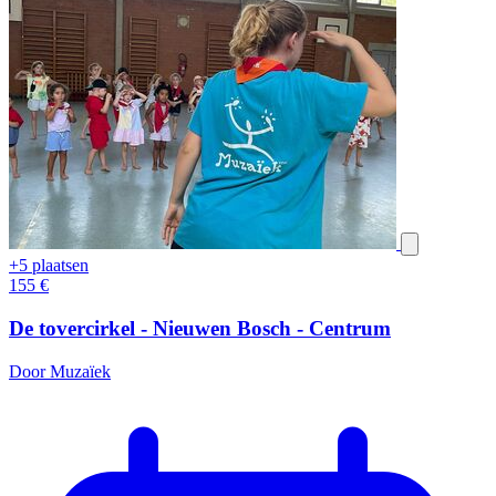
+5 plaatsen
155
€
De tovercirkel - Nieuwen Bosch - Centrum
Door Muzaïek