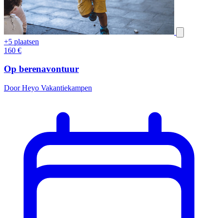
+5 plaatsen
160
€
Op berenavontuur
Door Heyo Vakantiekampen