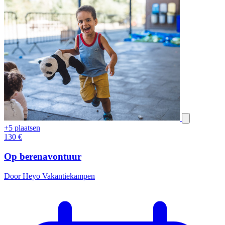
+5 plaatsen
130
€
Op berenavontuur
Door Heyo Vakantiekampen