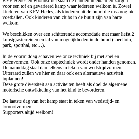
KFV Hedes en Footinstruct slaan de handen in elkaar en zorgen
voor een tof en gevarieerd kamp waar iedereen welkom is. Zowel
kinderen van KFV Hedes, als kinderen uit de buurt die mss nog niet
voetballen. Ook kinderen van clubs in de buurt zijn van harte
welkom.
We beschikken over een schitterende accomodatie met maar liefst 2
kunstgrasterreinen en tal van mogelijkheden in de buurt (speeltuin,
park, sporthal, etc…).
In de voormiddag schaven we onze techniek bij met spel en
oefenvormen. Ook onze traptechniek wordt onder handen genomen.
De namiddag staat dan telkens in teken van wedstrijdvormen.
Uiteraard zullen we hier en daar ook een alternatieve activiteit
inplannen!
Deze grote diversiteit aan activiteiten heeft als doel de algemene
motorische ontwikkeling van het kind te bevorderen.
De laatste dag van het kamp staat in teken van wedstrijd- en
tornooivormen.
Supporters altijd welkom!