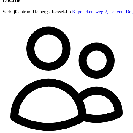
Locatie
Verblijfcentrum Heiberg - Kessel-Lo
Kapellekensweg 2, Leuven, Bel