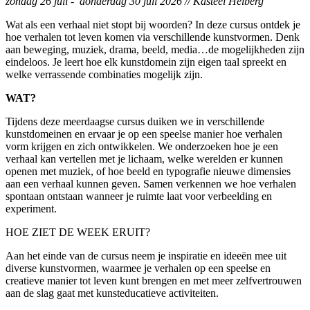
zondag 26 juli - donderdag 30 juli 2026 // Kasteel Heiberg
Wat als een verhaal niet stopt bij woorden? In deze cursus ontdek je
hoe verhalen tot leven komen via verschillende kunstvormen. Denk
aan beweging, muziek, drama, beeld, media…de mogelijkheden zijn
eindeloos. Je leert hoe elk kunstdomein zijn eigen taal spreekt en
welke verrassende combinaties mogelijk zijn.
WAT?
Tijdens deze meerdaagse cursus duiken we in verschillende
kunstdomeinen en ervaar je op een speelse manier hoe verhalen
vorm krijgen en zich ontwikkelen. We onderzoeken hoe je een
verhaal kan vertellen met je lichaam, welke werelden er kunnen
openen met muziek, of hoe beeld en typografie nieuwe dimensies
aan een verhaal kunnen geven. Samen verkennen we hoe verhalen
spontaan ontstaan wanneer je ruimte laat voor verbeelding en
experiment.
HOE ZIET DE WEEK ERUIT?
Aan het einde van de cursus neem je inspiratie en ideeën mee uit
diverse kunstvormen, waarmee je verhalen op een speelse en
creatieve manier tot leven kunt brengen en met meer zelfvertrouwen
aan de slag gaat met kunsteducatieve activiteiten.