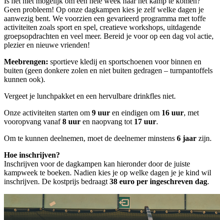
Is het niet mogelijk om een hele week naar het kamp te komen?
Geen probleem! Op onze dagkampen kies je zelf welke dagen je
aanwezig bent. We voorzien een gevarieerd programma met toffe
activiteiten zoals sport en spel, creatieve workshops, uitdagende
groepsopdrachten en veel meer. Bereid je voor op een dag vol actie,
plezier en nieuwe vrienden!
Meebrengen:
sportieve kledij en sportschoenen voor binnen en
buiten (geen donkere zolen en niet buiten gedragen – turnpantoffels
kunnen ook).
Vergeet je lunchpakket en een hervulbare drinkfles niet.
Onze activiteiten starten om
9 uur
en eindigen om
16 uur
, met
vooropvang vanaf
8 uur
en naopvang tot
17 uur
.
Om te kunnen deelnemen, moet de deelnemer minstens
6 jaar
zijn.
Hoe inschrijven?
Inschrijven voor de dagkampen kan hieronder door de juiste
kampweek te boeken. Nadien kies je op welke dagen je je kind wil
inschrijven. De kostprijs bedraagt
38 euro per ingeschreven dag
.