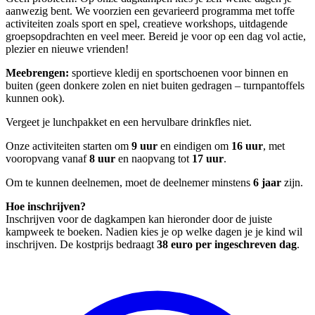
aanwezig bent. We voorzien een gevarieerd programma met toffe
activiteiten zoals sport en spel, creatieve workshops, uitdagende
groepsopdrachten en veel meer. Bereid je voor op een dag vol actie,
plezier en nieuwe vrienden!
Meebrengen:
sportieve kledij en sportschoenen voor binnen en
buiten (geen donkere zolen en niet buiten gedragen – turnpantoffels
kunnen ook).
Vergeet je lunchpakket en een hervulbare drinkfles niet.
Onze activiteiten starten om
9 uur
en eindigen om
16 uur
, met
vooropvang vanaf
8 uur
en naopvang tot
17 uur
.
Om te kunnen deelnemen, moet de deelnemer minstens
6 jaar
zijn.
Hoe inschrijven?
Inschrijven voor de dagkampen kan hieronder door de juiste
kampweek te boeken. Nadien kies je op welke dagen je je kind wil
inschrijven. De kostprijs bedraagt
38 euro per ingeschreven dag
.