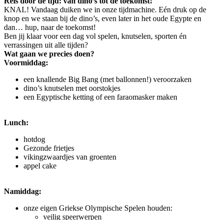
Reis door de tijd: van dino’s tot de toekomst!
KNAL! Vandaag duiken we in onze tijdmachine. Eén druk op de
knop en we staan bij de dino’s, even later in het oude Egypte en
dan… hup, naar de toekomst!
Ben jij klaar voor een dag vol spelen, knutselen, sporten én
verrassingen uit alle tijden?
Wat gaan we precies doen?
Voormiddag:
een knallende Big Bang (met ballonnen!) veroorzaken
dino’s knutselen met oorstokjes
een Egyptische ketting of een faraomasker maken
Lunch:
hotdog
Gezonde frietjes
vikingzwaardjes van groenten
appel cake
Namiddag:
onze eigen Griekse Olympische Spelen houden:
veilig speerwerpen