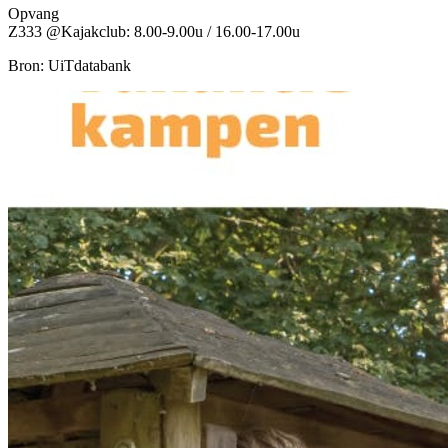
Opvang
Z333 @Kajakclub: 8.00-9.00u / 16.00-17.00u
Bron: UiTdatabank