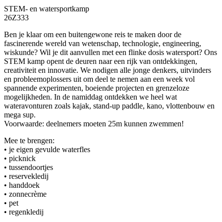
STEM- en watersportkamp
26Z333
Ben je klaar om een buitengewone reis te maken door de
fascinerende wereld van wetenschap, technologie, engineering,
wiskunde? Wil je dit aanvullen met een flinke dosis watersport? Ons
STEM kamp opent de deuren naar een rijk van ontdekkingen,
creativiteit en innovatie. We nodigen alle jonge denkers, uitvinders
en probleemoplossers uit om deel te nemen aan een week vol
spannende experimenten, boeiende projecten en grenzeloze
mogelijkheden. In de namiddag ontdekken we heel wat
wateravonturen zoals kajak, stand-up paddle, kano, vlottenbouw en
mega sup.
Voorwaarde: deelnemers moeten 25m kunnen zwemmen!
Mee te brengen:
• je eigen gevulde waterfles
• picknick
• tussendoortjes
• reservekledij
• handdoek
• zonnecrème
• pet
• regenkledij