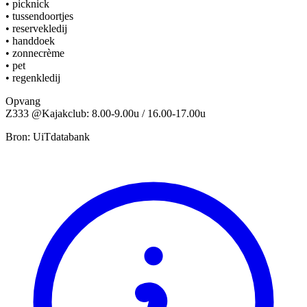
• picknick
• tussendoortjes
• reservekledij
• handdoek
• zonnecrème
• pet
• regenkledij
Opvang
Z333 @Kajakclub: 8.00-9.00u / 16.00-17.00u
Bron: UiTdatabank