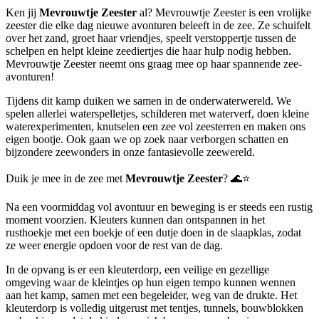
Ken jij
Mevrouwtje Zeester
al? Mevrouwtje Zeester is een vrolijke
zeester die elke dag nieuwe avonturen beleeft in de zee. Ze schuifelt
over het zand, groet haar vriendjes, speelt verstoppertje tussen de
schelpen en helpt kleine zeediertjes die haar hulp nodig hebben.
Mevrouwtje Zeester neemt ons graag mee op haar spannende zee-
avonturen!
Tijdens dit kamp duiken we samen in de onderwaterwereld. We
spelen allerlei waterspelletjes, schilderen met waterverf, doen kleine
waterexperimenten, knutselen een zee vol zeesterren en maken ons
eigen bootje. Ook gaan we op zoek naar verborgen schatten en
bijzondere zeewonders in onze fantasievolle zeewereld.
Duik je mee in de zee met
Mevrouwtje Zeester
? 🌊⭐
Na een voormiddag vol avontuur en beweging is er steeds een rustig
moment voorzien. Kleuters kunnen dan ontspannen in het
rusthoekje met een boekje of een dutje doen in de slaapklas, zodat
ze weer energie opdoen voor de rest van de dag.
In de opvang is er een kleuterdorp, een veilige en gezellige
omgeving waar de kleintjes op hun eigen tempo kunnen wennen
aan het kamp, samen met een begeleider, weg van de drukte. Het
kleuterdorp is volledig uitgerust met tentjes, tunnels, bouwblokken