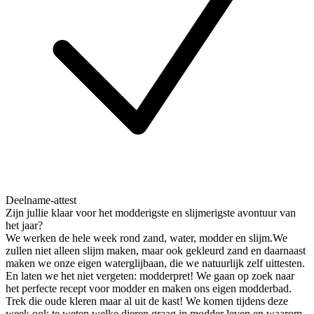
Deelname-attest
Zijn jullie klaar voor het modderigste en slijmerigste avontuur van
het jaar?
We werken de hele week rond zand, water, modder en slijm.We
zullen niet alleen slijm maken, maar ook gekleurd zand en daarnaast
maken we onze eigen waterglijbaan, die we natuurlijk zelf uittesten.
En laten we het niet vergeten: modderpret! We gaan op zoek naar
het perfecte recept voor modder en maken ons eigen modderbad.
Trek die oude kleren maar al uit de kast! We komen tijdens deze
week ook te weten welke dieren graag in modder leven en waarom