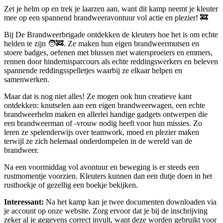
Zet je helm op en trek je laarzen aan, want dit kamp neemt je kleuter
mee op een spannend brandweeravontuur vol actie en plezier! 🚒
Bij De Brandweerbrigade ontdekken de kleuters hoe het is om echte
helden te zijn 🧑‍🚒. Ze maken hun eigen brandweermutsen en
stoere badges, oefenen met blussen met watersproeiers en emmers,
rennen door hindernisparcours als echte reddingswerkers en beleven
spannende reddingsspelletjes waarbij ze elkaar helpen en
samenwerken.
Maar dat is nog niet alles! Ze mogen ook hun creatieve kant
ontdekken: knutselen aan een eigen brandweerwagen, een echte
brandweerhelm maken en allerlei handige gadgets ontwerpen die
een brandweerman of -vrouw nodig heeft voor hun missies. Zo
leren ze spelenderwijs over teamwork, moed en plezier maken
terwijl ze zich helemaal onderdompelen in de wereld van de
brandweer.
Na een voormiddag vol avontuur en beweging is er steeds een
rustmomentje voorzien. Kleuters kunnen dan een dutje doen in het
rusthoekje of gezellig een boekje bekijken.
Interessant:
Na het kamp kan je twee documenten downloaden via
je account op onze website. Zorg ervoor dat je bij de inschrijving
zeker al je gegevens correct invult, want deze worden gebruikt voor