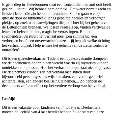
Ergens diep in Tweebronnen staat een fontein die niemand ooit heeft
gezien… tot nu. Wij hebben hem ontdekt! Het water borrelt zacht en
fluistert letters die zin hebben in avontuur. Samen gaan we op
queeste door de bibliotheek, langs geheime hoekjes en verborgen
plekjes, op zoek naar aanwijzingen die je dichter bij het geheim van
de Letterfontein brengen. We lossen raadsels op, vinden verdwaalde
letters en beleven kleine, magische verrassingen. En het
spannendste? Jij stuurt het verhaal mee. Een slimme tip, een
verborgen brief, een onverwachte keuze… jij bepaalt welke richting
het verhaal uitgaat. Help je mee het geheim van de Letterfontein te
ontrafelen?
Dit is een
queestevakantie
. Tijdens een queestevakantie dompelen
we de deelnemers onder in een wereld waarin zij mysteries kunnen
ontdekken en oplossen. Hoe het verhaal afloopt, staat niet altijd vast.
De deelnemers kunnen zelf het verhaal mee sturen door
bijvoorbeeld personages iets wijs te maken, een verborgen brief
achter te laten, een andere beslissing te nemen,... Zo hebben de
deelnemers zelf een effect op het verdere verloop van het verhaal.
Leeftijd
Dit is een vakantie voor kinderen van 4 tot 9 jaar. Deelnemers
moeten de leeftijd van 4 jaar bereikt hebben bij de start van deze