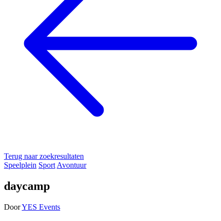
Terug naar zoekresultaten
Speelplein
Sport
Avontuur
daycamp
Door
YES Events