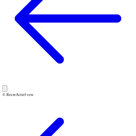
© RecreActief vzw