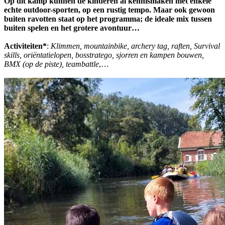
Op dit kamp kunnen de kinderen al kennismaken met enkele
echte outdoor-sporten, op een rustig tempo. Maar ook gewoon
buiten ravotten staat op het programma; de ideale mix tussen
buiten spelen en het grotere avontuur…
Activiteiten*
:
Klimmen, mountainbike, archery tag, raften, Survival
skills, oriëntatielopen, bosstratego, sjorren en kampen bouwen,
BMX (op de piste), teambattle
,…