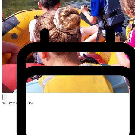
© RecreActief vzw