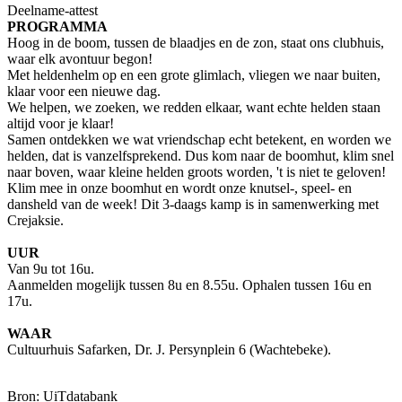
Deelname-attest
PROGRAMMA
Hoog in de boom, tussen de blaadjes en de zon, staat ons clubhuis,
waar elk avontuur begon!
Met heldenhelm op en een grote glimlach, vliegen we naar buiten,
klaar voor een nieuwe dag.
We helpen, we zoeken, we redden elkaar, want echte helden staan
altijd voor je klaar!
Samen ontdekken we wat vriendschap echt betekent, en worden we
helden, dat is vanzelfsprekend. Dus kom naar de boomhut, klim snel
naar boven, waar kleine helden groots worden, 't is niet te geloven!
Klim mee in onze boomhut en wordt onze knutsel-, speel- en
dansheld van de week! Dit 3-daags kamp is in samenwerking met
Crejaksie.
UUR
Van 9u tot 16u.
Aanmelden mogelijk tussen 8u en 8.55u. Ophalen tussen 16u en
17u.
WAAR
Cultuurhuis Safarken, Dr. J. Persynplein 6 (Wachtebeke).
Bron: UiTdatabank