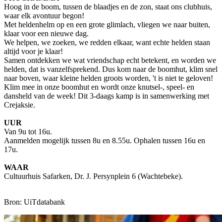
Hoog in de boom, tussen de blaadjes en de zon, staat ons clubhuis,
waar elk avontuur begon!
Met heldenhelm op en een grote glimlach, vliegen we naar buiten,
klaar voor een nieuwe dag.
We helpen, we zoeken, we redden elkaar, want echte helden staan
altijd voor je klaar!
Samen ontdekken we wat vriendschap echt betekent, en worden we
helden, dat is vanzelfsprekend. Dus kom naar de boomhut, klim snel
naar boven, waar kleine helden groots worden, 't is niet te geloven!
Klim mee in onze boomhut en wordt onze knutsel-, speel- en
dansheld van de week! Dit 3-daags kamp is in samenwerking met
Crejaksie.
UUR
Van 9u tot 16u.
Aanmelden mogelijk tussen 8u en 8.55u. Ophalen tussen 16u en
17u.
WAAR
Cultuurhuis Safarken, Dr. J. Persynplein 6 (Wachtebeke).
Bron: UiTdatabank