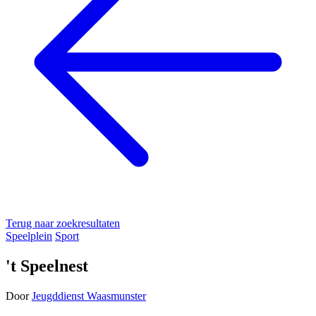
Terug naar zoekresultaten
Speelplein
Sport
't Speelnest
Door
Jeugddienst Waasmunster