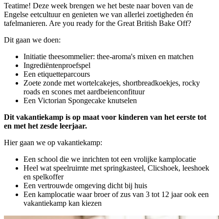
Teatime! Deze week brengen we het beste naar boven van de
Engelse eetcultuur en genieten we van allerlei zoetigheden én
tafelmanieren. Are you ready for the Great British Bake Off?
Dit gaan we doen:
Initiatie theesommelier: thee-aroma's mixen en matchen
Ingrediëntenproefspel
Een etiquetteparcours
Zoete zonde met wortelcakejes, shortbreadkoekjes, rocky
roads en scones met aardbeienconfituur
Een Victorian Spongecake knutselen
Dit vakantiekamp is op maat voor kinderen van het eerste tot
en met het zesde leerjaar.
Hier gaan we op vakantiekamp:
Een school die we inrichten tot een vrolijke kamplocatie
Heel wat speelruimte met springkasteel, Clicshoek, leeshoek
en spelkoffer
Een vertrouwde omgeving dicht bij huis
Een kamplocatie waar broer of zus van 3 tot 12 jaar ook een
vakantiekamp kan kiezen