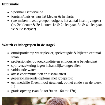
Informatie
Sporthal Lichtervelde
jongens/meisjes van het kleuter & het lager
(we maken niveaugroepen volgens het aantal inschrijvingen)
(bv 2e kleuter & 3e kleuter, 1e & 2e leerjaar, 3e & 4e leerjaar,
5e & 6e leerjaar)
Wat zit er inbegrepen in de stage?
omnisportkamp waar plezier, spelvreugde & bijleren centraal
staan.
professionele, opvoedkundige en enthousiaste begeleiding
sportverzekering tegen lichamelijke ongevallen
voldoende water
attest voor mutualiteit en fiscaal attest
gepersonaliseerde diploma met groepsfoto
een medaille & een mooi geschenk op het einde van de week
!!!
gratis opvang (van 8u tot 9u en 16u tot 17u)