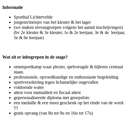
Informatie
Sporthal Lichtervelde
jongens/meisjes van het kleuter & het lager
(we maken niveaugroepen volgens het aantal inschrijvingen)
(bv 2e kleuter & 3e kleuter, 1e & 2e leerjaar, 3e & 4e leerjaar,
5e & 6e leerjaar)
Wat zit er inbegrepen in de stage?
omnisportkamp waar plezier, spelvreugde & bijleren centraal
staan.
professionele, opvoedkundige en enthousiaste begeleiding
sportverzekering tegen lichamelijke ongevallen
voldoende water
attest voor mutualiteit en fiscaal attest
gepersonaliseerde diploma met groepsfoto
een medaille & een mooi geschenk op het einde van de week
!!!
gratis opvang (van 8u tot 9u en 16u tot 17u)