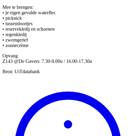
Mee te brengen:
• je eigen gevulde waterfles
• picknick
• tussendoortjes
• reservekledij en schoenen
• regenkledij
• zwemgerief
• zonnecrème
Opvang
Z143 @De Gavers: 7.30-9.00u / 16.00-17.30u
Bron: UiTdatabank