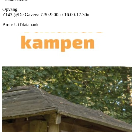
Opvang
Z143 @De Gavers: 7.30-9.00u / 16.00-17.30u
Bron: UiTdatabank