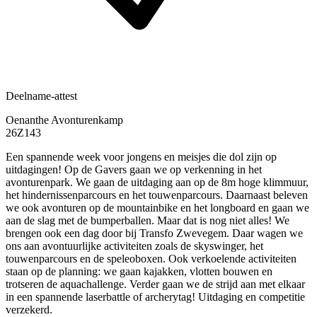
Deelname-attest
Oenanthe Avonturenkamp
26Z143
Een spannende week voor jongens en meisjes die dol zijn op
uitdagingen! Op de Gavers gaan we op verkenning in het
avonturenpark. We gaan de uitdaging aan op de 8m hoge klimmuur,
het hindernissenparcours en het touwenparcours. Daarnaast beleven
we ook avonturen op de mountainbike en het longboard en gaan we
aan de slag met de bumperballen. Maar dat is nog niet alles! We
brengen ook een dag door bij Transfo Zwevegem. Daar wagen we
ons aan avontuurlijke activiteiten zoals de skyswinger, het
touwenparcours en de speleoboxen. Ook verkoelende activiteiten
staan op de planning: we gaan kajakken, vlotten bouwen en
trotseren de aquachallenge. Verder gaan we de strijd aan met elkaar
in een spannende laserbattle of archerytag! Uitdaging en competitie
verzekerd.