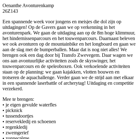
Oenanthe Avonturenkamp
26Z143
Een spannende week voor jongens en meisjes die dol zijn op
uitdagingen! Op de Gavers gaan we op verkenning in het
avonturenpark. We gaan de uitdaging aan op de 8m hoge klimmuur,
het hindernissenparcours en het touwenparcours. Daarnaast beleven
we ook avonturen op de mountainbike en het longboard en gaan we
aan de slag met de bumperballen. Maar dat is nog niet alles! We
brengen ook een dag door bij Transfo Zwevegem. Daar wagen we
ons aan avontuurlijke activiteiten zoals de skyswinger, het
touwenparcours en de speleoboxen. Ook verkoelende activiteiten
staan op de planning: we gaan kajakken, vlotten bouwen en
trotseren de aquachallenge. Verder gaan we de strijd aan met elkaar
in een spannende laserbattle of archerytag! Uitdaging en competitie
verzekerd.
Mee te brengen:
• je eigen gevulde waterfles
• picknick
• tussendoortjes
• reservekledij en schoenen
• regenkledij
• zwemgerief
• zonnecrème