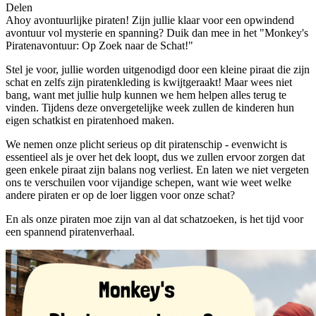
Delen
Ahoy avontuurlijke piraten! Zijn jullie klaar voor een opwindend
avontuur vol mysterie en spanning? Duik dan mee in het "Monkey's
Piratenavontuur: Op Zoek naar de Schat!"
Stel je voor, jullie worden uitgenodigd door een kleine piraat die zijn
schat en zelfs zijn piratenkleding is kwijtgeraakt! Maar wees niet
bang, want met jullie hulp kunnen we hem helpen alles terug te
vinden. Tijdens deze onvergetelijke week zullen de kinderen hun
eigen schatkist en piratenhoed maken.
We nemen onze plicht serieus op dit piratenschip - evenwicht is
essentieel als je over het dek loopt, dus we zullen ervoor zorgen dat
geen enkele piraat zijn balans nog verliest. En laten we niet vergeten
ons te verschuilen voor vijandige schepen, want wie weet welke
andere piraten er op de loer liggen voor onze schat?
En als onze piraten moe zijn van al dat schatzoeken, is het tijd voor
een spannend piratenverhaal.