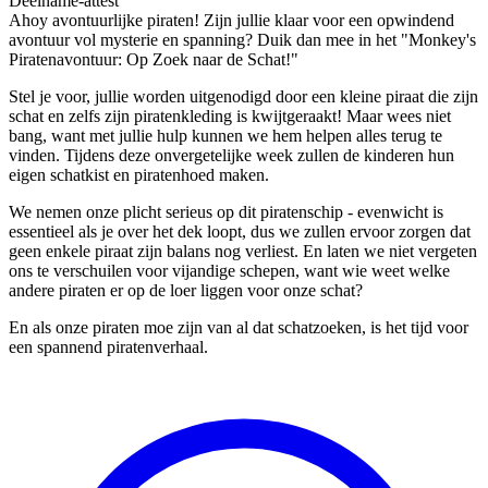
Deelname-attest
Ahoy avontuurlijke piraten! Zijn jullie klaar voor een opwindend
avontuur vol mysterie en spanning? Duik dan mee in het "Monkey's
Piratenavontuur: Op Zoek naar de Schat!"
Stel je voor, jullie worden uitgenodigd door een kleine piraat die zijn
schat en zelfs zijn piratenkleding is kwijtgeraakt! Maar wees niet
bang, want met jullie hulp kunnen we hem helpen alles terug te
vinden. Tijdens deze onvergetelijke week zullen de kinderen hun
eigen schatkist en piratenhoed maken.
We nemen onze plicht serieus op dit piratenschip - evenwicht is
essentieel als je over het dek loopt, dus we zullen ervoor zorgen dat
geen enkele piraat zijn balans nog verliest. En laten we niet vergeten
ons te verschuilen voor vijandige schepen, want wie weet welke
andere piraten er op de loer liggen voor onze schat?
En als onze piraten moe zijn van al dat schatzoeken, is het tijd voor
een spannend piratenverhaal.