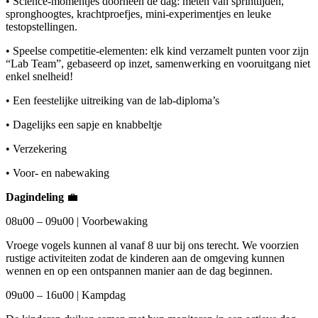
• Science-momentjes doorheen de dag: meten van sprinttijden,
spronghoogtes, krachtproefjes, mini-experimentjes en leuke
testopstellingen.
• Speelse competitie-elementen: elk kind verzamelt punten voor zijn
“Lab Team”, gebaseerd op inzet, samenwerking en vooruitgang niet
enkel snelheid!
• Een feestelijke uitreiking van de lab-diploma’s
• Dagelijks een sapje en knabbeltje
• Verzekering
• Voor- en nabewaking
Dagindeling
💼
08u00 – 09u00 | Voorbewaking
Vroege vogels kunnen al vanaf 8 uur bij ons terecht. We voorzien
rustige activiteiten zodat de kinderen aan de omgeving kunnen
wennen en op een ontspannen manier aan de dag beginnen.
09u00 – 16u00 | Kampdag