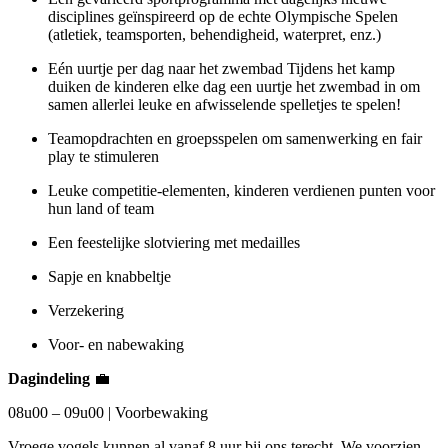
disciplines geïnspireerd op de echte Olympische Spelen
(atletiek, teamsporten, behendigheid, waterpret, enz.)
Eén uurtje per dag naar het zwembad Tijdens het kamp
duiken de kinderen elke dag een uurtje het zwembad in om
samen allerlei leuke en afwisselende spelletjes te spelen!
Teamopdrachten en groepsspelen om samenwerking en fair
play te stimuleren
Leuke competitie-elementen, kinderen verdienen punten voor
hun land of team
Een feestelijke slotviering met medailles
Sapje en knabbeltje
Verzekering
Voor- en nabewaking
Dagindeling
💼
08u00 – 09u00 | Voorbewaking
Vroege vogels kunnen al vanaf 8 uur bij ons terecht. We voorzien