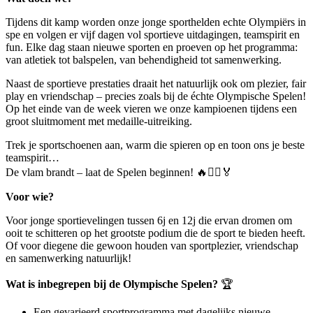
Tijdens dit kamp worden onze jonge sporthelden echte Olympiërs in
spe en volgen er vijf dagen vol sportieve uitdagingen, teamspirit en
fun. Elke dag staan nieuwe sporten en proeven op het programma:
van atletiek tot balspelen, van behendigheid tot samenwerking.
Naast de sportieve prestaties draait het natuurlijk ook om plezier, fair
play en vriendschap – precies zoals bij de échte Olympische Spelen!
Op het einde van de week vieren we onze kampioenen tijdens een
groot sluitmoment met medaille-uitreiking.
Trek je sportschoenen aan, warm die spieren op en toon ons je beste
teamspirit…
De vlam brandt – laat de Spelen beginnen! 🔥🏃‍♀️🏅
Voor wie?
Voor jonge sportievelingen tussen 6j en 12j die ervan dromen om
ooit te schitteren op het grootste podium die de sport te bieden heeft.
Of voor diegene die gewoon houden van sportplezier, vriendschap
en samenwerking natuurlijk!
Wat is inbegrepen bij de Olympische Spelen?
🏆
Een gevarieerd sportprogramma met dagelijks nieuwe