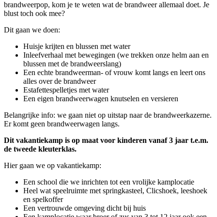
brandweerpop, kom je te weten wat de brandweer allemaal doet. Je
blust toch ook mee?
Dit gaan we doen:
Huisje krijten en blussen met water
Inleefverhaal met bewegingen (we trekken onze helm aan en
blussen met de brandweerslang)
Een echte brandweerman- of vrouw komt langs en leert ons
alles over de brandweer
Estafettespelletjes met water
Een eigen brandweerwagen knutselen en versieren
Belangrijke info: we gaan niet op uitstap naar de brandweerkazerne.
Er komt geen brandweerwagen langs.
Dit vakantiekamp is op maat voor kinderen vanaf 3 jaar t.e.m.
de tweede kleuterklas.
Hier gaan we op vakantiekamp:
Een school die we inrichten tot een vrolijke kamplocatie
Heel wat speelruimte met springkasteel, Clicshoek, leeshoek
en spelkoffer
Een vertrouwde omgeving dicht bij huis
Een kamplocatie waar broer of zus van 3 tot 12 jaar ook een