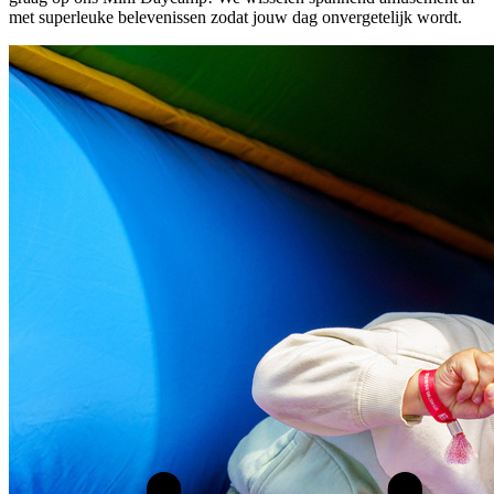
met superleuke belevenissen zodat jouw dag onvergetelijk wordt.