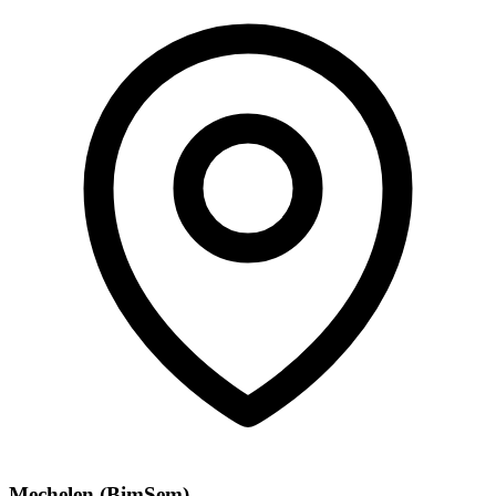
Mechelen (BimSem)