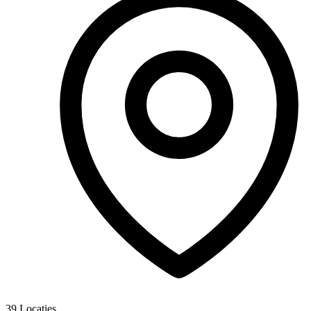
39
Locaties