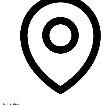
39
Locaties