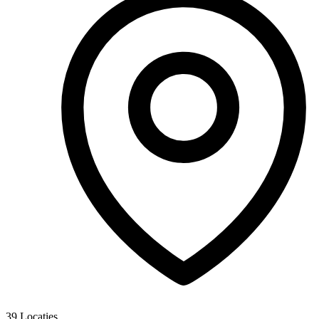
39
Locaties