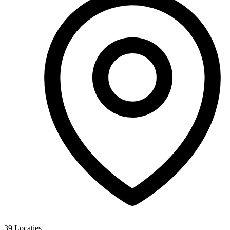
39
Locaties