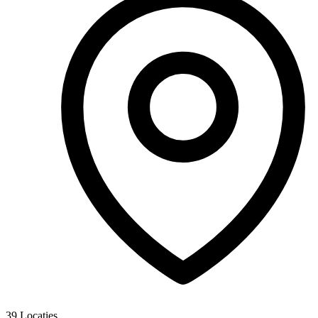
39
Locaties