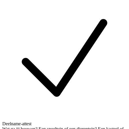
Deelname-attest
Wat ga jij bouwen? Een speeltuin of een dierentuin? Een kasteel of