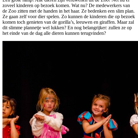
zoveel kinderen op bezoek komen. Wat nu? De medewerkers van
de Zoo zitten met de handen in het haar. Ze bedenken een slim plan.
Ze gaan zelf voor dier spelen. Zo kunnen de kinderen die op bezoek
komen toch genieten van de gorilla’s, leeuwen en giraffen. Maar zal
dit slimme plannetje wel lukken? En nog belangrijker: zullen ze op
het einde van de dag alle dieren kunnen terugvinden?