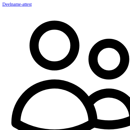
Deelname-attest