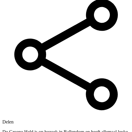
Delen
De Groene Held is op bezoek in Ballendorp en heeft allemaal leuke