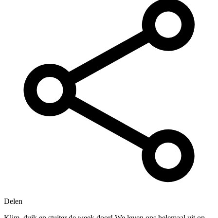
Delen
Klim, duik en stuiter de week door! We leven ons helemaal uit op