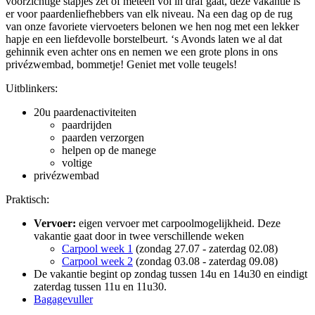
voorzichtige stapjes zet of meteen vol in draf gaat, deze vakantie is
er voor paardenliefhebbers van elk niveau. Na een dag op de rug
van onze favoriete viervoeters belonen we hen nog met een lekker
hapje en een liefdevolle borstelbeurt. ‘s Avonds laten we al dat
gehinnik even achter ons en nemen we een grote plons in ons
privézwembad, bommetje! Geniet met volle teugels!
Uitblinkers:
20u paardenactiviteiten
paardrijden
paarden verzorgen
helpen op de manege
voltige
privézwembad
Praktisch:
Vervoer:
eigen vervoer met carpoolmogelijkheid. Deze
vakantie gaat door in twee verschillende weken
Carpool week 1
(zondag 27.07 - zaterdag 02.08)
Carpool week 2
(zondag 03.08 - zaterdag 09.08)
De vakantie begint op zondag tussen 14u en 14u30 en eindigt
zaterdag tussen 11u en 11u30.
Bagagevuller