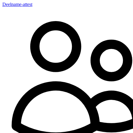
Deelname-attest