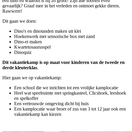
een dino en waarom is hij zo groot? Zijn alle soorten even
gevaarlijk? Graaf mee in het verleden en ontmoet gekke dieren.
Rawwrrrr!
Dit gaan we doen:
Dino's en dinotanden maken uit klei
Hoekenwerk met sensorische box met zand
Dino-ei maken
Kwartetosaurusspel
Dinoquiz
Dit vakantiekamp is op maat voor kinderen van de tweede en
derde kleuterklas
.
Hier gaan we op vakantiekamp:
Een school die we inrichten tot een vrolijke kamplocatie
Heel wat speelruimte met springkasteel, Clicshoek, leeshoek
en spelkoffer
Een vertrouwde omgeving dicht bij huis
Een kamplocatie waar broer of zus van 3 tot 12 jaar ook een
vakantiekamp kan kiezen