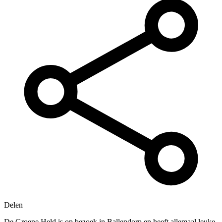
Delen
De Groene Held is op bezoek in Ballendorp en heeft allemaal leuke