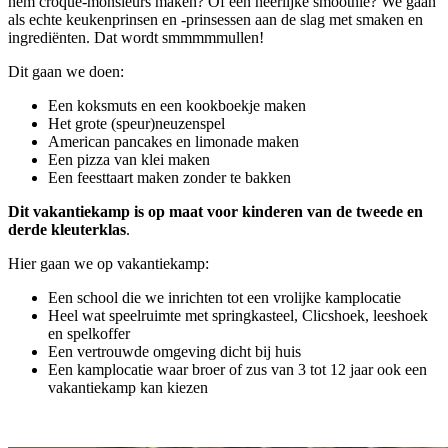
hem croque-monsieurs maken? Of een heerlijke smoothie? We gaan
als echte keukenprinsen en -prinsessen aan de slag met smaken en
ingrediënten. Dat wordt smmmmmullen!
Dit gaan we doen:
Een koksmuts en een kookboekje maken
Het grote (speur)neuzenspel
American pancakes en limonade maken
Een pizza van klei maken
Een feesttaart maken zonder te bakken
Dit vakantiekamp is op maat voor kinderen van de tweede en
derde kleuterklas
.
Hier gaan we op vakantiekamp:
Een school die we inrichten tot een vrolijke kamplocatie
Heel wat speelruimte met springkasteel, Clicshoek, leeshoek
en spelkoffer
Een vertrouwde omgeving dicht bij huis
Een kamplocatie waar broer of zus van 3 tot 12 jaar ook een
vakantiekamp kan kiezen