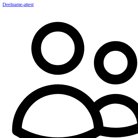
Deelname-attest