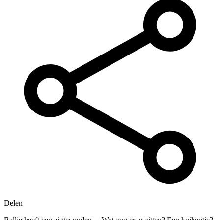
Delen
Ballie heeft een ei gevonden… Wat zou er in zitten? Een kuikentje?