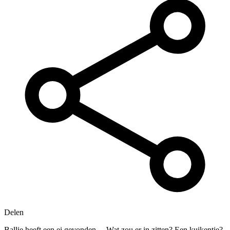
Delen
Ballie heeft een ei gevonden… Wat zou er in zitten? Een kuikentje?