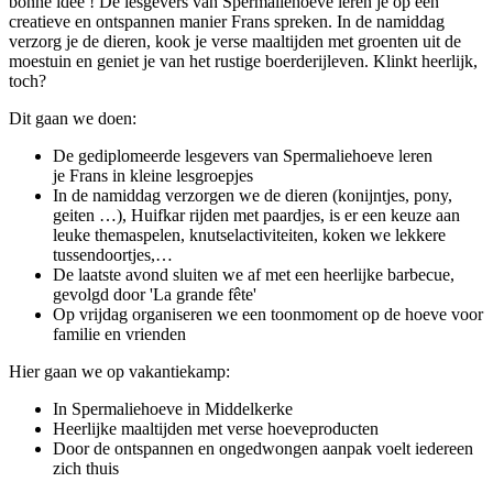
bonne idée ! De lesgevers van Spermaliehoeve leren je op een
creatieve en ontspannen manier Frans spreken. In de namiddag
verzorg je de dieren, kook je verse maaltijden met groenten uit de
moestuin en geniet je van het rustige boerderijleven. Klinkt heerlijk,
toch?
Dit gaan we doen:
De gediplomeerde lesgevers van Spermaliehoeve leren
je Frans in kleine lesgroepjes
In de namiddag verzorgen we de dieren (konijntjes, pony,
geiten …), Huifkar rijden met paardjes, is er een keuze aan
leuke themaspelen, knutselactiviteiten, koken we lekkere
tussendoortjes,…
De laatste avond sluiten we af met een heerlijke barbecue,
gevolgd door 'La grande fête'
Op vrijdag organiseren we een toonmoment op de hoeve voor
familie en vrienden
Hier gaan we op vakantiekamp:
In Spermaliehoeve in Middelkerke
Heerlijke maaltijden met verse hoeveproducten
Door de ontspannen en ongedwongen aanpak voelt iedereen
zich thuis