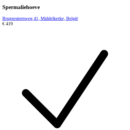
Spermaliehoeve
Brugsesteenweg 41, Middelkerke, België
€ 419