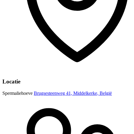
Locatie
Spermaliehoeve
Brugsesteenweg 41, Middelkerke, België