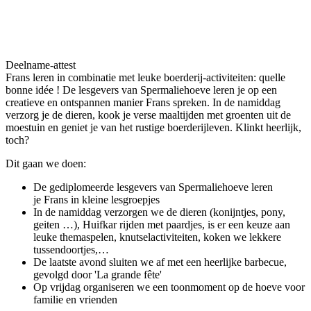
Deelname-attest
Frans leren in combinatie met leuke boerderij-activiteiten: quelle
bonne idée ! De lesgevers van Spermaliehoeve leren je op een
creatieve en ontspannen manier Frans spreken. In de namiddag
verzorg je de dieren, kook je verse maaltijden met groenten uit de
moestuin en geniet je van het rustige boerderijleven. Klinkt heerlijk,
toch?
Dit gaan we doen:
De gediplomeerde lesgevers van Spermaliehoeve leren
je Frans in kleine lesgroepjes
In de namiddag verzorgen we de dieren (konijntjes, pony,
geiten …), Huifkar rijden met paardjes, is er een keuze aan
leuke themaspelen, knutselactiviteiten, koken we lekkere
tussendoortjes,…
De laatste avond sluiten we af met een heerlijke barbecue,
gevolgd door 'La grande fête'
Op vrijdag organiseren we een toonmoment op de hoeve voor
familie en vrienden