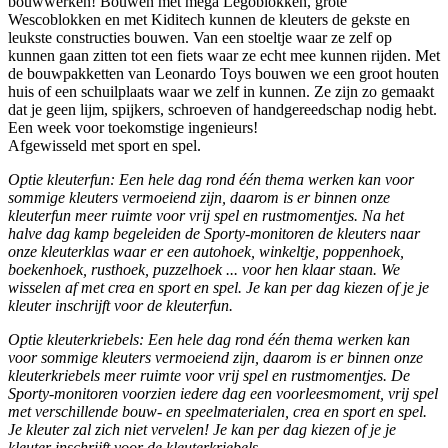
bouwwerken! Bouwen met mega Legoblokken, grote
Wescoblokken en met Kiditech kunnen de kleuters de gekste en
leukste constructies bouwen. Van een stoeltje waar ze zelf op
kunnen gaan zitten tot een fiets waar ze echt mee kunnen rijden. Met
de bouwpakketten van Leonardo Toys bouwen we een groot houten
huis of een schuilplaats waar we zelf in kunnen. Ze zijn zo gemaakt
dat je geen lijm, spijkers, schroeven of handgereedschap nodig hebt.
Een week voor toekomstige ingenieurs!
Afgewisseld met sport en spel.
Optie kleuterfun: Een hele dag rond één thema werken kan voor
sommige kleuters vermoeiend zijn, daarom is er binnen onze
kleuterfun meer ruimte voor vrij spel en rustmomentjes. Na het
halve dag kamp begeleiden de Sporty-monitoren de kleuters naar
onze kleuterklas waar er een autohoek, winkeltje, poppenhoek,
boekenhoek, rusthoek, puzzelhoek ... voor hen klaar staan. We
wisselen af met crea en sport en spel. Je kan per dag kiezen of je je
kleuter inschrijft voor de kleuterfun.
Optie kleuterkriebels: Een hele dag rond één thema werken kan
voor sommige kleuters vermoeiend zijn, daarom is er binnen onze
kleuterkriebels meer ruimte voor vrij spel en rustmomentjes. De
Sporty-monitoren voorzien iedere dag een voorleesmoment, vrij spel
met verschillende bouw- en speelmaterialen, crea en sport en spel.
Je kleuter zal zich niet vervelen!
Je kan per dag kiezen of je je
kleuter inschrijft voor de kleuterkriebels.