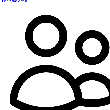
Deelname-attest