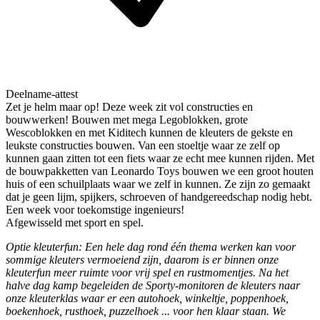
Deelname-attest
Zet je helm maar op! Deze week zit vol constructies en
bouwwerken! Bouwen met mega Legoblokken, grote
Wescoblokken en met Kiditech kunnen de kleuters de gekste en
leukste constructies bouwen. Van een stoeltje waar ze zelf op
kunnen gaan zitten tot een fiets waar ze echt mee kunnen rijden. Met
de bouwpakketten van Leonardo Toys bouwen we een groot houten
huis of een schuilplaats waar we zelf in kunnen. Ze zijn zo gemaakt
dat je geen lijm, spijkers, schroeven of handgereedschap nodig hebt.
Een week voor toekomstige ingenieurs!
Afgewisseld met sport en spel.
Optie kleuterfun: Een hele dag rond één thema werken kan voor
sommige kleuters vermoeiend zijn, daarom is er binnen onze
kleuterfun meer ruimte voor vrij spel en rustmomentjes. Na het
halve dag kamp begeleiden de Sporty-monitoren de kleuters naar
onze kleuterklas waar er een autohoek, winkeltje, poppenhoek,
boekenhoek, rusthoek, puzzelhoek ... voor hen klaar staan. We