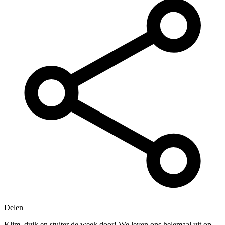
Delen
Klim, duik en stuiter de week door! We leven ons helemaal uit op