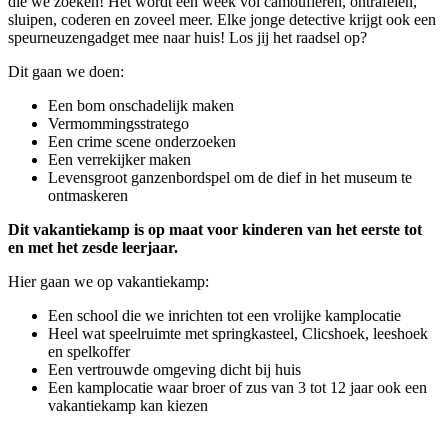
die we zoeken! Het wordt een week vol camoufleren, ontrafelen,
sluipen, coderen en zoveel meer. Elke jonge detective krijgt ook een
speurneuzengadget mee naar huis! Los jij het raadsel op?
Dit gaan we doen:
Een bom onschadelijk maken
Vermommingsstratego
Een crime scene onderzoeken
Een verrekijker maken
Levensgroot ganzenbordspel om de dief in het museum te
ontmaskeren
Dit vakantiekamp is op maat voor kinderen van het eerste tot
en met het zesde leerjaar.
Hier gaan we op vakantiekamp:
Een school die we inrichten tot een vrolijke kamplocatie
Heel wat speelruimte met springkasteel, Clicshoek, leeshoek
en spelkoffer
Een vertrouwde omgeving dicht bij huis
Een kamplocatie waar broer of zus van 3 tot 12 jaar ook een
vakantiekamp kan kiezen